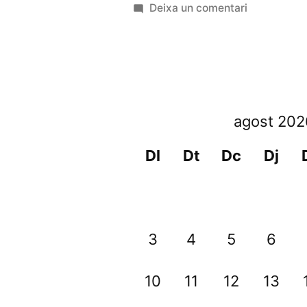
a
Deixa un comentari
BI-
002
–
On
es
agost 202
localitza
la
Dl
Dt
Dc
Dj
consciènci
en
el
cervell
3
4
5
6
humà?
10
11
12
13