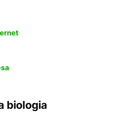
ternet
esa
a biologia