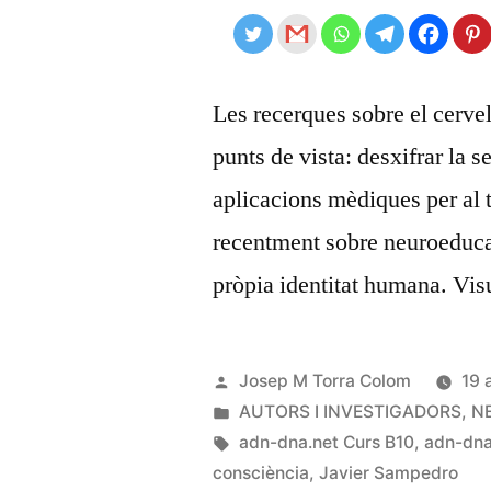
Les recerques sobre el cervel
punts de vista: desxifrar la 
aplicacions mèdiques per al 
recentment sobre neuroeducac
pròpia identitat humana. Vis
Publicat
Josep M Torra Colom
19 
per
Publicat
AUTORS I INVESTIGADORS
,
N
en
Etiquetes:
adn-dna.net Curs B10
,
adn-dna
consciència
,
Javier Sampedro