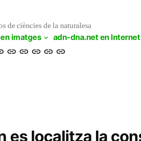
s de ciències de la naturalesa
 en imatges
adn-dna.net en Internet
cience
Santillana
Educamos
ClikEdu
epia
Rellotge
ts
mundial
 es localitza la co