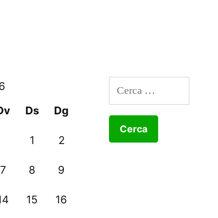
Cerca:
6
Dv
Ds
Dg
a
1
2
7
8
9
14
15
16