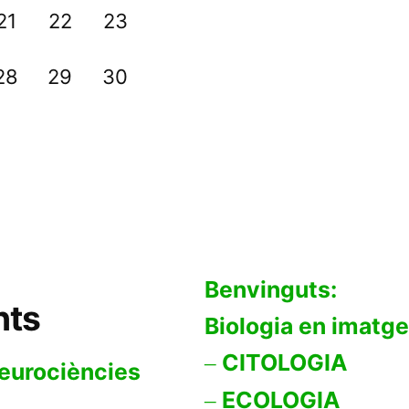
21
22
23
28
29
30
Benvinguts:
nts
Biologia en imatg
CITOLOGIA
neurociències
ECOLOGIA