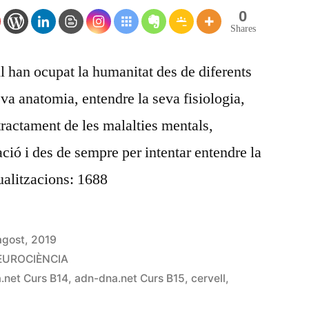
0
Shares
l han ocupat la humanitat des de diferents
seva anatomia, entendre la seva fisiologia,
tractament de les malalties mentals,
ió i des de sempre per intentar entendre la
ualitzacions: 1688
agost, 2019
EUROCIÈNCIA
.net Curs B14
,
adn-dna.net Curs B15
,
cervell
,