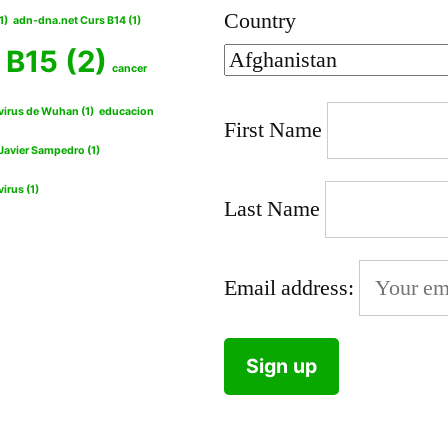
Country
1)
adn-dna.net Curs B14
(1)
 B15
(2)
cancer
virus de Wuhan
(1)
educacion
First Name
Javier Sampedro
(1)
virus
(1)
Last Name
Email address: