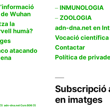
’informació
INMUNOLOGIA
s de Wuhan
ZOOLOGIA
tza la
adn-dna.net en In
rvell humà?
Vocació científica
tges
Contactar
anco atacando
Política de privad
gena
Subscripció 
en imatges
(1)
adn-dna.net Curs B06
(1)