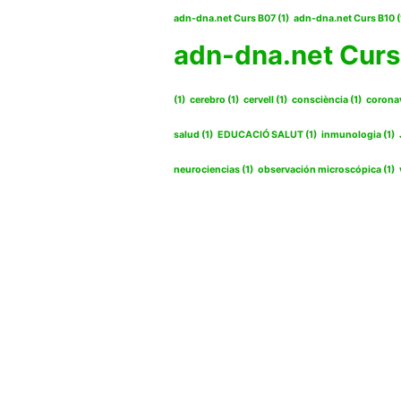
adn-dna.net Curs B07
(1)
adn-dna.net Curs B10
(
adn-dna.net Curs
(1)
cerebro
(1)
cervell
(1)
consciència
(1)
corona
salud
(1)
EDUCACIÓ SALUT
(1)
inmunologia
(1)
neurociencias
(1)
observación microscópica
(1)