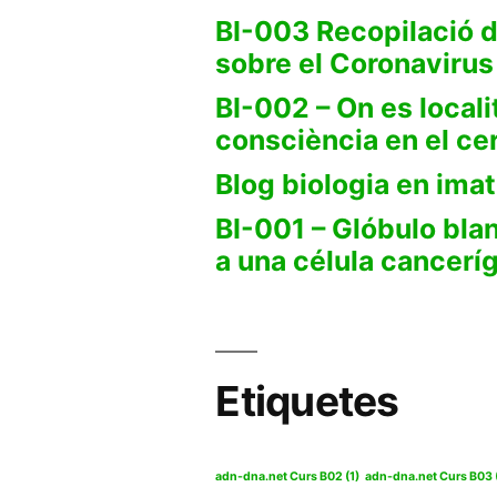
BI-003 Recopilació d
sobre el Coronaviru
BI-002 – On es locali
consciència en el ce
Blog biologia en ima
BI-001 – Glóbulo bl
a una célula cancerí
Etiquetes
adn-dna.net Curs B02
(1)
adn-dna.net Curs B03