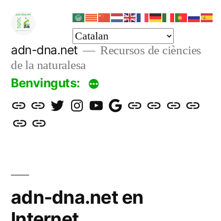
Vés
al
contingut
adn-dna.net
Recursos de ciències
de la naturalesa
Benvinguts:
Aula
Blog
Twitter
Instagram
YouTube
gmail
Science
Santillana
Educamos
ClikEdu
epia
Rellotge
virtual
adn-
adn-
adn-
bits
mundial
adn-
dna
dna
dna.net
dna
adn-dna.net en
Internet