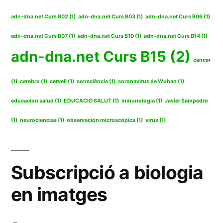
adn-dna.net Curs B02
(1)
adn-dna.net Curs B03
(1)
adn-dna.net Curs B06
(1)
adn-dna.net Curs B07
(1)
adn-dna.net Curs B10
(1)
adn-dna.net Curs B14
(1)
adn-dna.net Curs B15
(2)
cancer
(1)
cerebro
(1)
cervell
(1)
consciència
(1)
coronavirus de Wuhan
(1)
educacion salud
(1)
EDUCACIÓ SALUT
(1)
inmunologia
(1)
Javier Sampedro
(1)
neurociencias
(1)
observación microscópica
(1)
virus
(1)
Subscripció a biologia
en imatges