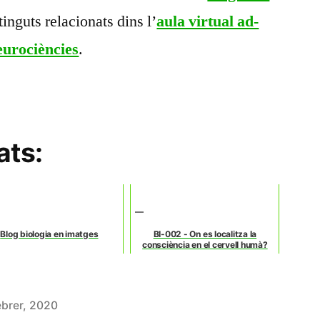
inguts relacionats dins l’
aula virtual ad-
urociències
.
ats:
Blog biologia en imatges
BI-002 - On es localitza la
consciència en el cervell humà?
ebrer, 2020