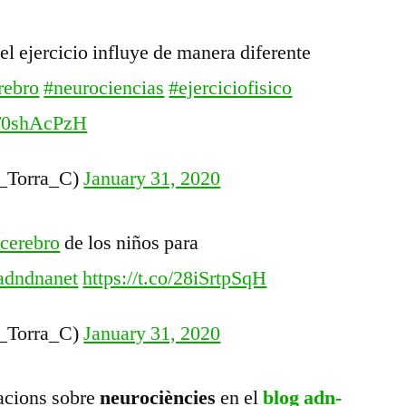
del ejercicio influye de manera diferente
rebro
#neurociencias
#ejerciciofisico
/4T0shAcPzH
_Torra_C)
January 31, 2020
cerebro
de los niños para
adndnanet
https://t.co/28iSrtpSqH
_Torra_C)
January 31, 2020
macions sobre
neurociències
en el
blog adn-