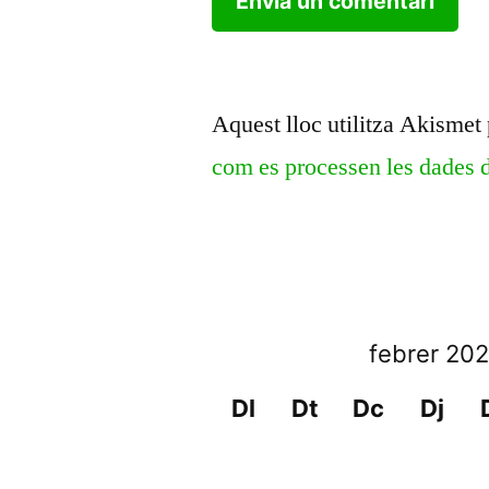
Aquest lloc utilitza Akismet 
com es processen les dades 
febrer 20
Dl
Dt
Dc
Dj