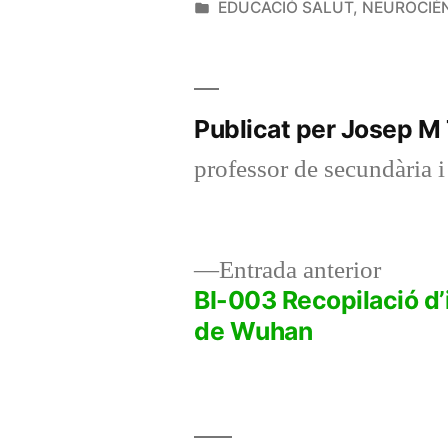
per
Publicat
EDUCACIÓ SALUT
,
NEUROCIÈ
en
Publicat per Josep M
professor de secundària i
Entrad
Entrada anterior
anterio
BI-003 Recopilació d’
Navegació
de Wuhan
d'entrades