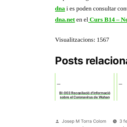
dna
i es poden consultar cont
dna.net
en el
Curs B14 – Ne
Visualitzacions: 1567
Posts relacion
BI-003 Recopilació d'informació
sobre el Coronavirus de Wuhan
Publicat
Josep M Torra Colom
3 f