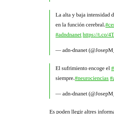
La alta y baja intensidad 
en la función cerebral.
#ce
#adndnanet
https://t.co
— adn-dnanet (@JosepM
El sufrimiento encoge el
#
siempre.
#neurociencias
#
— adn-dnanet (@JosepM
Es poden llegir altres infor