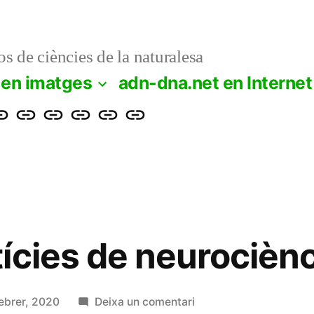
s de ciències de la naturalesa
 en imatges
adn-dna.net en Internet
cience
Santillana
Educamos
ClikEdu
epia
Rellotge
ts
mundial
ícies de neurociènc
a
febrer, 2020
Deixa un comentari