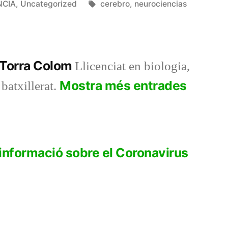
Etiquetes:
NCIA
,
Uncategorized
cerebro
,
neurociencias
 Torra Colom
Llicenciat en biologia,
Mostra més entrades
 batxillerat.
a
r:
informació sobre el Coronavirus