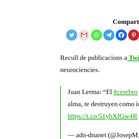
per
Comparte
Recull de publicacions a
Twi
neurociencies.
Juan Lerma: “El
#cerebro
alma, te destruyen como 
https://t.co/51ybXIGw4R
— adn-dnanet (@JosepM