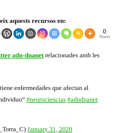
BI-
004
ix aquests recursos en:
Notícies
de
0
neurociències
Shares
–
01
tter adn-dnanet
relacionades amb les
tiene enfermedades que afectan al
individuo”
#neurociencias
#adndnanet
_Torra_C)
January 31, 2020