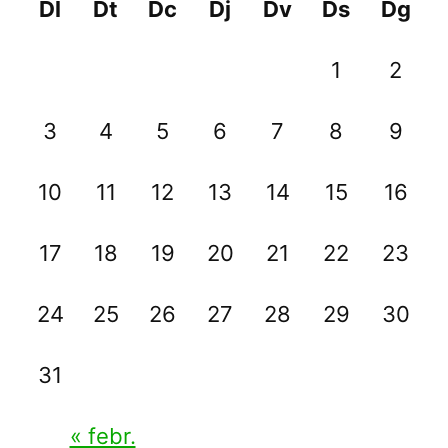
Dl
Dt
Dc
Dj
Dv
Ds
Dg
atacando
a
1
2
una
célula
3
4
5
6
7
8
9
cancerígena
10
11
12
13
14
15
16
17
18
19
20
21
22
23
24
25
26
27
28
29
30
31
« febr.