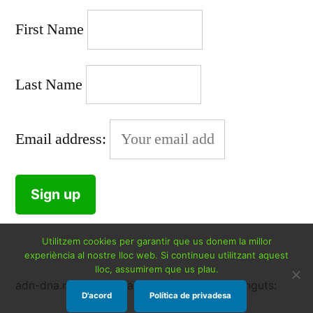
First Name
Last Name
Email address:
Utilitzem cookies per garantir que us donem la millor
experiència al nostre lloc web. Si continueu utilitzant aquest
lloc, assumirem que us plau.
adn-dna.net
,
Gràcies al WordPress.
Benvinguts:
D'acord
Política de privadesa