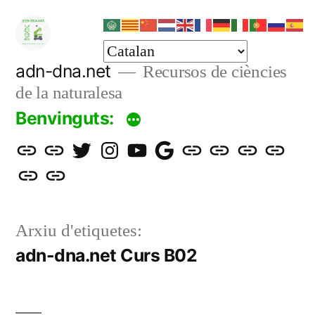
Vés
al
contingut
adn-dna.net
Recursos de ciències
de la naturalesa
Benvinguts:
Aula
Blog
Twitter
Instagram
YouTube
gmail
Science
Santillana
Educamos
ClikEdu
epia
Rellotge
virtual
adn-
adn-
adn-
bits
mundial
adn-
dna
dna
dna.net
Arxiu d'etiquetes:
dna
adn-dna.net Curs B02