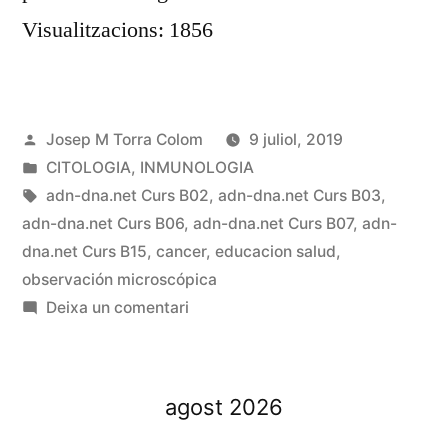
Visualitzacions: 1856
Publicat
Josep M Torra Colom
9 juliol, 2019
per
Publicat
CITOLOGIA
,
INMUNOLOGIA
en
Etiquetes:
adn-dna.net Curs B02
,
adn-dna.net Curs B03
,
adn-dna.net Curs B06
,
adn-dna.net Curs B07
,
adn-
dna.net Curs B15
,
cancer
,
educacion salud
,
observación microscópica
a
Deixa un comentari
BI-
001
–
agost 2026
Glóbulo
blanco