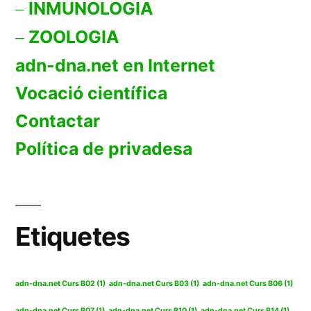
INMUNOLOGIA
ZOOLOGIA
adn-dna.net en Internet
Vocació científica
Contactar
Política de privadesa
Etiquetes
adn-dna.net Curs B02
(1)
adn-dna.net Curs B03
(1)
adn-dna.net Curs B06
(1)
adn-dna.net Curs B07
(1)
adn-dna.net Curs B10
(1)
adn-dna.net Curs B14
(1)