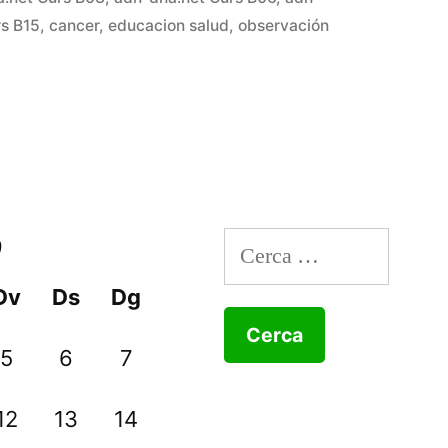
rs B15
,
cancer
,
educacion salud
,
observación
Cerca:
9
Dv
Ds
Dg
5
6
7
a
12
13
14