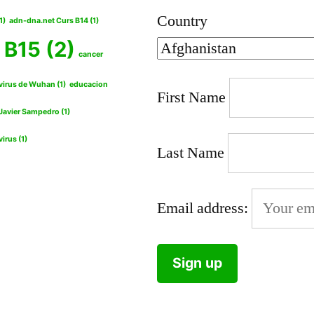
Country
1)
adn-dna.net Curs B14
(1)
 B15
(2)
cancer
virus de Wuhan
(1)
educacion
First Name
Javier Sampedro
(1)
virus
(1)
Last Name
Email address: