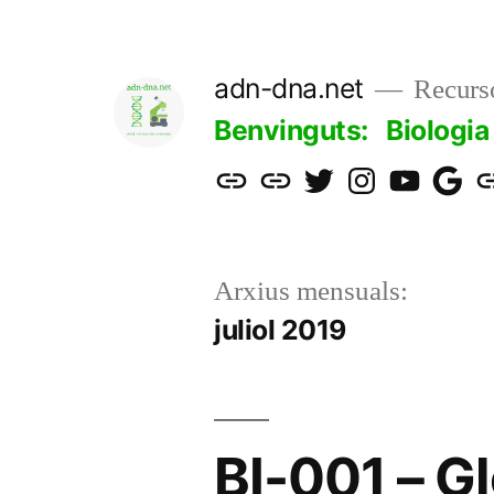
Vés
al
adn-dna.net
Recurso
contingut
Benvinguts:
Biologia
Aula
Blog
Twitter
Instagram
YouTube
gmail
S
virtual
adn-
adn-
adn-
bi
adn-
dna
dna
dna.net
Arxius mensuals:
dna
juliol 2019
BI-001 – G