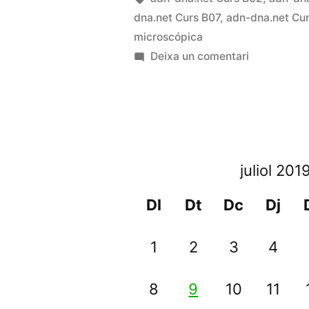
dna.net Curs B07
,
adn-dna.net Cu
microscópica
a
Deixa un comentari
BI-
001
–
Glóbulo
blanco
juliol 201
atacando
a
Dl
Dt
Dc
Dj
una
célula
1
2
3
4
cancerígen
8
9
10
11