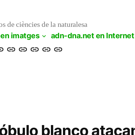
s de ciències de la naturalesa
 en imatges
adn-dna.net en Internet
cience
Santillana
Educamos
ClikEdu
epia
Rellotge
ts
mundial
lóbulo blanco ataca