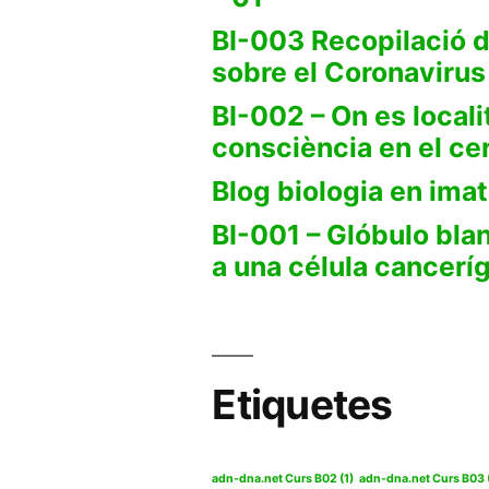
BI-003 Recopilació d
sobre el Coronaviru
BI-002 – On es locali
consciència en el ce
Blog biologia en ima
BI-001 – Glóbulo bl
a una célula cancerí
Etiquetes
adn-dna.net Curs B02
(1)
adn-dna.net Curs B03