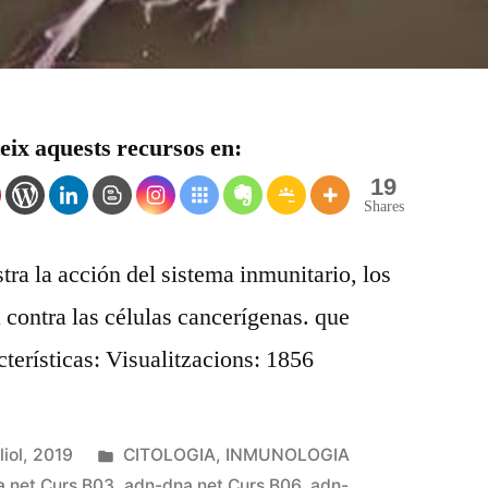
ix aquests recursos en:
19
Shares
ra la acción del sistema inmunitario, los
 contra las células cancerígenas. que
cterísticas: Visualitzacions: 1856
Publicat
liol, 2019
CITOLOGIA
,
INMUNOLOGIA
en
.net Curs B03
,
adn-dna.net Curs B06
,
adn-