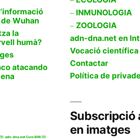
’informació
INMUNOLOGIA
s de Wuhan
ZOOLOGIA
tza la
adn-dna.net en In
rvell humà?
Vocació científica
tges
Contactar
anco atacando
Política de privad
gena
Subscripció 
en imatges
(1)
adn-dna.net Curs B06
(1)