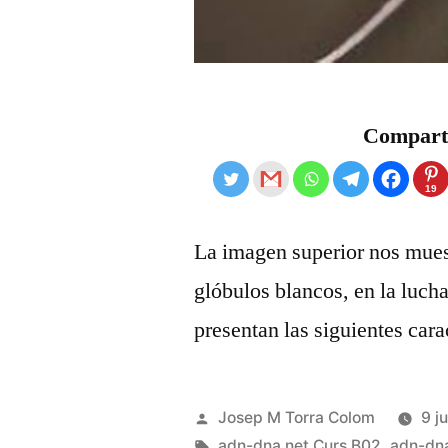
Comparte
19
La imagen superior nos muest
glóbulos blancos, en la lucha
presentan las siguientes cara
Publicat
Josep M Torra Colom
9 ju
per
Etiquetes:
adn-dna.net Curs B02
,
adn-dna