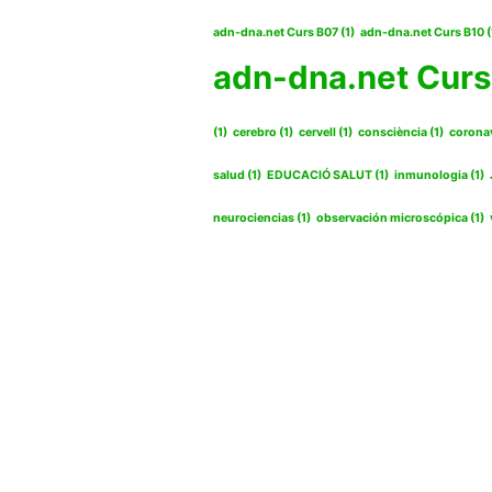
adn-dna.net Curs B07
(1)
adn-dna.net Curs B10
(
adn-dna.net Curs
(1)
cerebro
(1)
cervell
(1)
consciència
(1)
corona
salud
(1)
EDUCACIÓ SALUT
(1)
inmunologia
(1)
neurociencias
(1)
observación microscópica
(1)