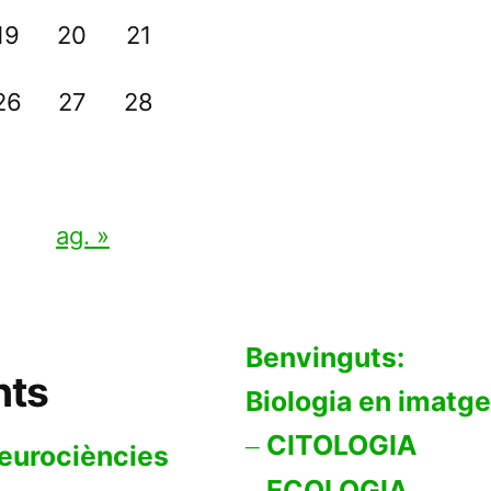
19
20
21
26
27
28
ag. »
Benvinguts:
nts
Biologia en imatg
CITOLOGIA
neurociències
ECOLOGIA