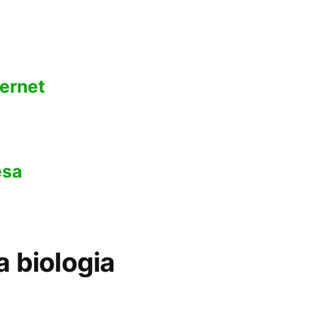
ternet
esa
a biologia